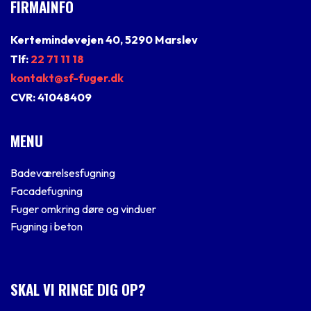
FIRMAINFO
Kertemindevejen 40, 5290 Marslev
Tlf:
22 71 11 18
kontakt@sf-fuger.dk
CVR: 41048409
MENU
Badeværelsesfugning
Facadefugning
Fuger omkring døre og vinduer
Fugning i beton
SKAL VI RINGE DIG OP?