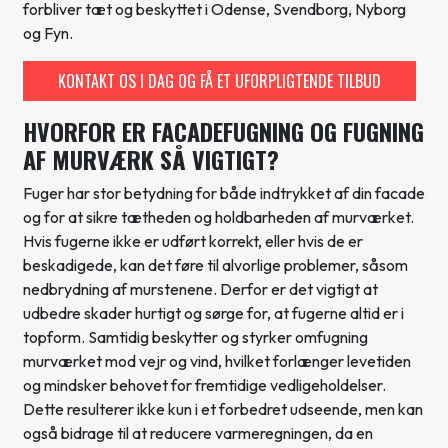
forbliver tæt og beskyttet i Odense, Svendborg, Nyborg
og Fyn.
KONTAKT OS I DAG OG FÅ ET UFORPLIGTENDE TILBUD
HVORFOR ER FACADEFUGNING OG FUGNING
AF MURVÆRK SÅ VIGTIGT?
Fuger har stor betydning for både indtrykket af din facade
og for at sikre tætheden og holdbarheden af murværket.
Hvis fugerne ikke er udført korrekt, eller hvis de er
beskadigede, kan det føre til alvorlige problemer, såsom
nedbrydning af murstenene. Derfor er det vigtigt at
udbedre skader hurtigt og sørge for, at fugerne altid er i
topform. Samtidig beskytter og styrker omfugning
murværket mod vejr og vind, hvilket forlænger levetiden
og mindsker behovet for fremtidige vedligeholdelser.
Dette resulterer ikke kun i et forbedret udseende, men kan
også bidrage til at reducere varmeregningen, da en