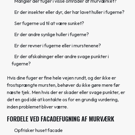
Mangler der fuger i visse områder af murværket?
Er der insekter eller dyr, der har lavet huller i fugerne?
Ser fugerne ud til at være sunket?
Er der andre synlige huller i fugerne?
Er der revner i fugerne eller i murstenene?
Er der afskalninger eller andre svage punkter i
fugerne?
Hvis dine fuger er fine hele vejen rundt, og der ikke er
frostsprængte mursten, behøver du ikke gøre mere før
næste tjek. Men hvis der er skader eller svage punkter, er
det en god idé at kontakte os for en grundig vurdering,
inden problemet bliver værre.
FORDELE VED FACADEFUGNING AF MURVÆRK
Opfrisker huset facade