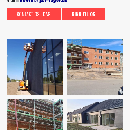
mail til
kontakt@sf-fuger.dk
.
KONTAKT OS I DAG
RING TIL OS