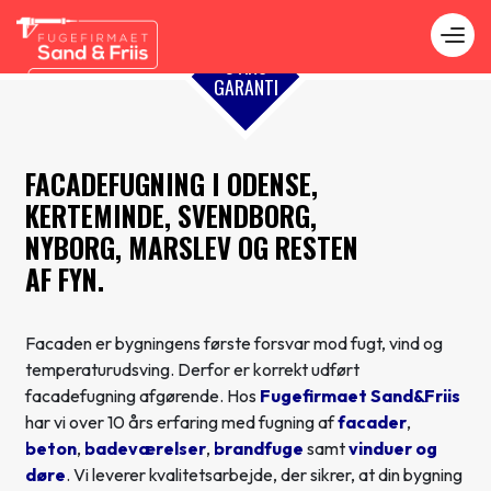
Gå
til
hovedindhold
FACADEFUGNING I ODENSE,
KERTEMINDE, SVENDBORG,
NYBORG, MARSLEV OG RESTEN
AF FYN.
Facaden er bygningens første forsvar mod fugt, vind og
temperaturudsving. Derfor er korrekt udført
facadefugning afgørende. Hos
Fugefirmaet Sand&Friis
har vi over 10 års erfaring med fugning af
facader
,
beton
,
badeværelser
,
brandfuge
samt
vinduer og
døre
. Vi leverer kvalitetsarbejde, der sikrer, at din bygning