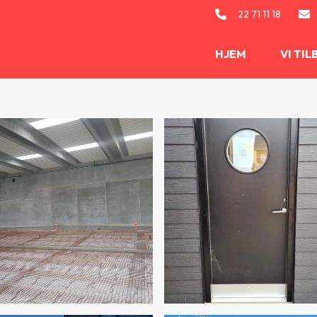
22 71 11 18
HJEM
VI TI