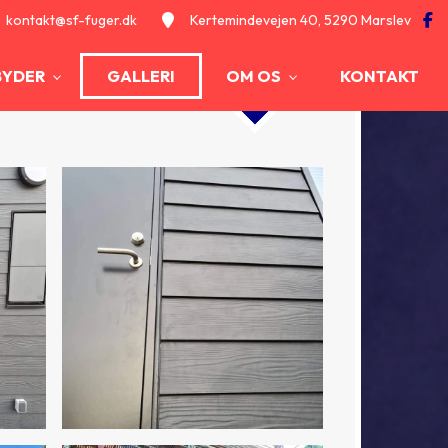
kontakt@sf-fuger.dk
Kertemindevejen 40, 5290 Marslev
LBYDER
GALLERI
OM OS
KONTAKT