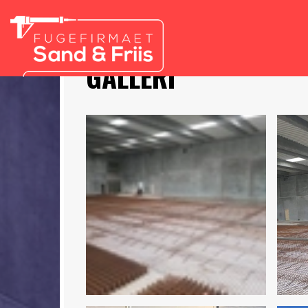
Gå
til
hovedindhold
GALLERI